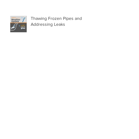
Thawing Frozen Pipes and
Addressing Leaks
Texas Freshwater Fisheries
Center to Reopen Oct. 8
Government Shutdown Threatens
Latino Communities and Burdens
Local Leaders
Archive